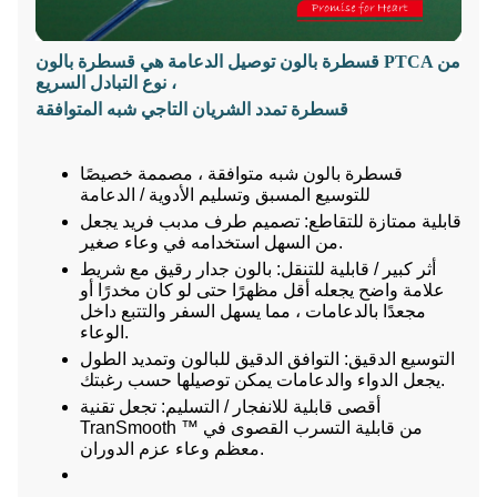
قسطرة بالون توصيل الدعامة هي قسطرة بالون PTCA من
نوع التبادل السريع ،
قسطرة تمدد الشريان التاجي شبه المتوافقة
قسطرة بالون شبه متوافقة ، مصممة خصيصًا
للتوسيع المسبق وتسليم الأدوية / الدعامة
قابلية ممتازة للتقاطع: تصميم طرف مدبب فريد يجعل
من السهل استخدامه في وعاء صغير.
أثر كبير / قابلية للتنقل: بالون جدار رقيق مع شريط
علامة واضح يجعله أقل مظهرًا حتى لو كان مخدرًا أو
مجعدًا بالدعامات ، مما يسهل السفر والتتبع داخل
الوعاء.
التوسيع الدقيق: التوافق الدقيق للبالون وتمديد الطول
يجعل الدواء والدعامات يمكن توصيلها حسب رغبتك.
أقصى قابلية للانفجار / التسليم: تجعل تقنية
TranSmooth ™ من قابلية التسرب القصوى في
معظم وعاء عزم الدوران.